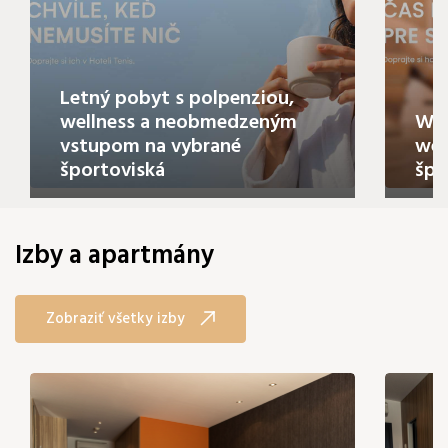
Letný pobyt s polpenziou,
wellness a neobmedzeným
Wel
vstupom na vybrané
wel
športoviská
špo
Izby a apartmány
Zobraziť všetky izby