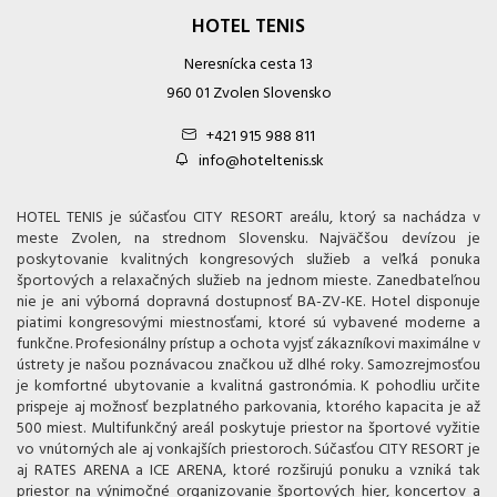
HOTEL TENIS
Neresnícka cesta 13
960 01 Zvolen Slovensko
+421 915 988 811
info@hoteltenis.sk
HOTEL TENIS je súčasťou CITY RESORT areálu, ktorý sa nachádza v
meste Zvolen, na strednom Slovensku. Najväčšou devízou je
poskytovanie kvalitných kongresových služieb a veľká ponuka
športových a relaxačných služieb na jednom mieste. Zanedbateľnou
nie je ani výborná dopravná dostupnosť BA-ZV-KE. Hotel disponuje
piatimi kongresovými miestnosťami, ktoré sú vybavené moderne a
funkčne. Profesionálny prístup a ochota vyjsť zákazníkovi maximálne v
ústrety je našou poznávacou značkou už dlhé roky. Samozrejmosťou
je komfortné ubytovanie a kvalitná gastronómia. K pohodliu určite
prispeje aj možnosť bezplatného parkovania, ktorého kapacita je až
500 miest. Multifunkčný areál poskytuje priestor na športové vyžitie
vo vnútorných ale aj vonkajších priestoroch. Súčasťou CITY RESORT je
aj RATES ARENA a ICE ARENA, ktoré rozširujú ponuku a vzniká tak
priestor na výnimočné organizovanie športových hier, koncertov a