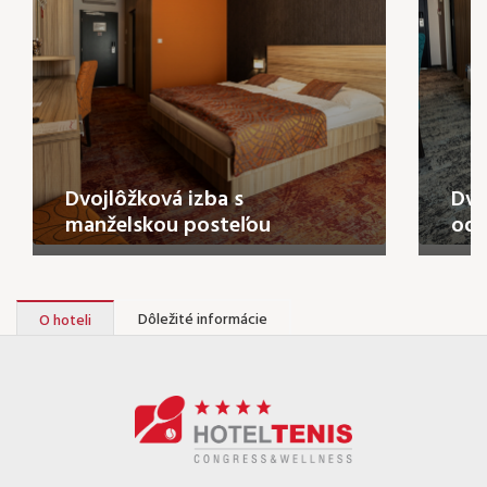
Dvojlôžková izba s
Dvo
manželskou posteľou
odd
Dôležité informácie
O hoteli