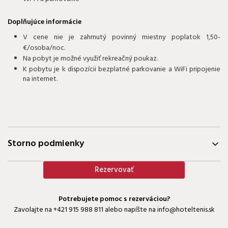
Doplňujúce informácie
V cene nie je zahrnutý povinný miestny poplatok 1,50-
€/osoba/noc.
Na pobyt je možné využiť rekreačný poukaz.
K pobytu je k dispozícii bezplatné parkovanie a WiFi pripojenie
na internet.
Storno podmienky
Rezervovať
Potrebujete pomoc s rezerváciou?
Zavolajte na
+421 915 988 811
alebo napíšte na
info@hoteltenis.sk