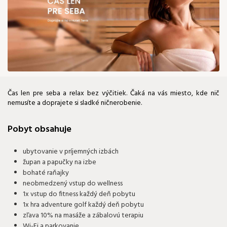
159 €
Čas len pre seba a relax bez výčitiek. Čaká na vás miesto, kde nič
nemusíte a doprajete si sladké ničnerobenie.
Pobyt obsahuje
ubytovanie v príjemných izbách
župan a papučky na izbe
bohaté raňajky
neobmedzený vstup do wellness
1x vstup do fitness každý deň pobytu
1x hra adventure golf každý deň pobytu
zľava 10% na masáže a zábalovú terapiu
Wi-Fi a parkovanie