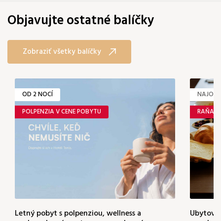
Objavujte ostatné balíčky
Zobraziť všetky balíčky
OD 2 NOCÍ
NAJOBĽ
POLPENZIA V CENE POBYTU
RAŇAJK
Letný pobyt s polpenziou, wellness a
Ubytovan