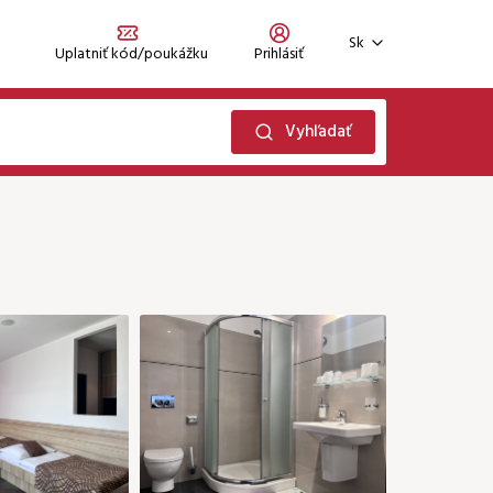
Sk
Uplatniť kód/poukážku
Prihlásiť
Zaregistrujte sa
Zabudli ste heslo?
Vyhľadať
Prihlásiť sa
Október 2026
Ne
Po
Ut
St
Št
Pi
So
2
06
01
03
02
169 €
199 €
199 €
0
13
05
06
07
08
09
10
169 €
199 €
199 €
199 €
199 €
199 €
199 €
0
20
12
15
13
14
16
17
169 €
199 €
199 €
27
19
20
23
24
21
22