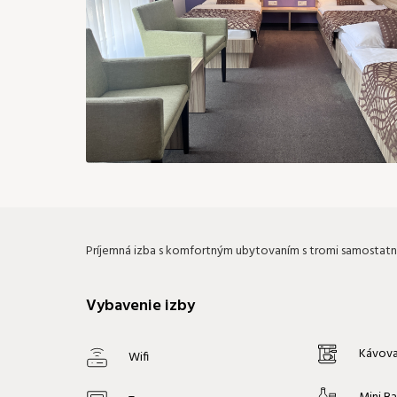
169 €
169 €
169 €
169 €
16
24
25
26
27
28
169 €
169 €
169 €
199 €
199 €
19
31
199 €
Príjemná izba s komfortným ubytovaním s tromi samostat
Vybavenie izby
Kávova
Wifi