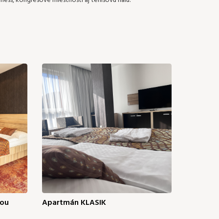
ness, kongresové miestnosti aj tenisovú halu.
kou
Apartmán KLASIK