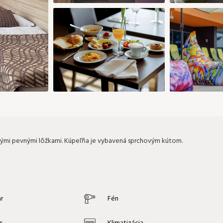
9 €
169 €
199 €
29
30
28
29
30
9 €
199 €
199 €
199 €
199 €
Pridať izbu
Potvrdiť výber
nými pevnými lôžkami. Kúpeľňa je vybavená sprchovým kútom.
r
Fén