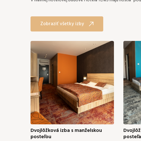
V hlavnej hotelovej budove Hotela TENIS majú hostia "pod 
Zobraziť všetky izby
Dvojlôžková izba s manželskou
Dvojlôž
posteľou
posteľ