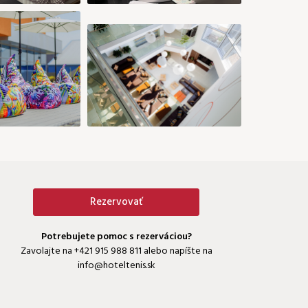
169 €
199 €
199 €
199 €
199 €
26
27
28
29
30
31
199 €
199 €
199 €
199 €
199 €
199 €
Rezervovať
Potrebujete pomoc s rezerváciou?
Zavolajte na
+421 915 988 811
alebo napíšte na
info@hoteltenis.sk