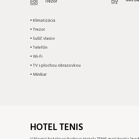
Mini B
Trezor
• Klimatizácia
• Trezor
• Sušič vlasov
• Telefón
• Wi-Fi
• TV s plochou obrazovkou
• Minibar
HOTEL TENIS