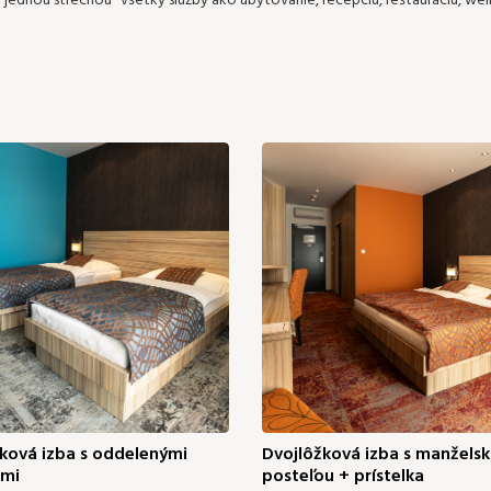
jednou strechou" všetky služby ako ubytovanie, recepciu, reštauráciu, well
ková izba s oddelenými
Dvojlôžková izba s manžels
ami
posteľou + prístelka