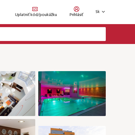
Sk
Uplatniť kód/poukážku
Prihlásiť
Zaregistrujte sa
Zabudli ste heslo?
Prihlásiť sa