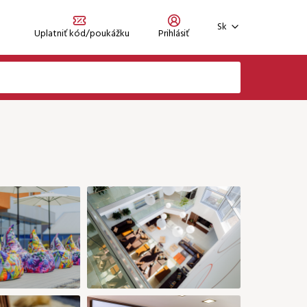
Sk
Uplatniť kód/poukážku
Prihlásiť
Zaregistrujte sa
Zabudli ste heslo?
Prihlásiť sa