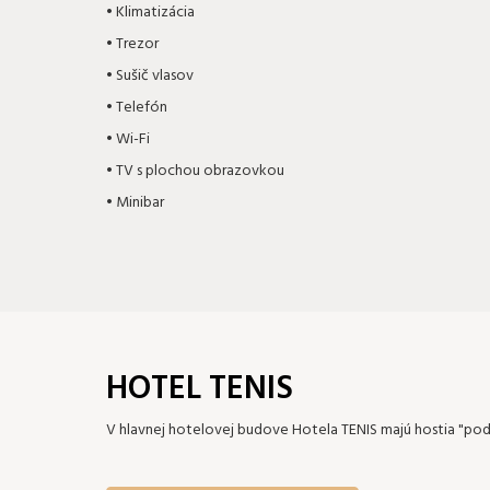
• Klimatizácia
• Trezor
• Sušič vlasov
• Telefón
• Wi-Fi
• TV s plochou obrazovkou
• Minibar
HOTEL TENIS
V hlavnej hotelovej budove Hotela TENIS majú hostia "pod 