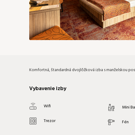
Komfortná, štandardná dvojlôžková izba s manželskou pos
Vybavenie izby
Wifi
Mini B
Trezor
Fén