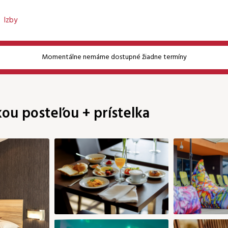
Izby
Momentálne nemáme dostupné žiadne termíny
Heslo
ou posteľou + prístelka
Pokračovať bez prihlásenia