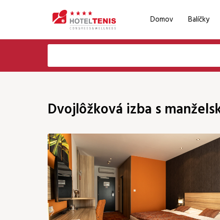
Domov
Balíčky
Voľba jazyka
Email
EN
Dvojlôžková izba s manželsk