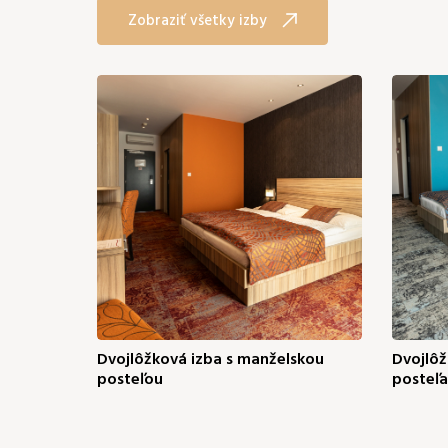
Zobraziť všetky izby
Dvojlôžková izba s manželskou
Dvojlôž
posteľou
posteľ